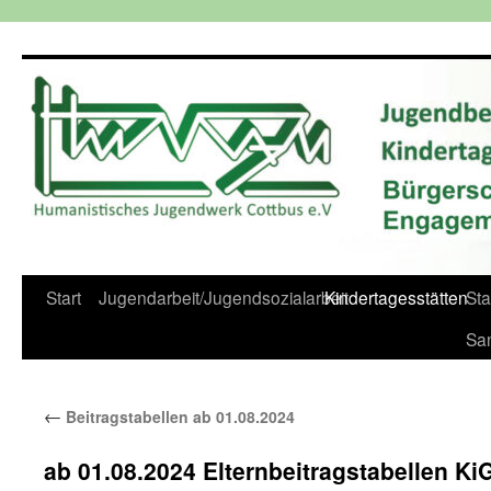
Zum
Inhalt
springen
Start
Jugendarbeit/Jugendsozialarbeit
Kindertagesstätten
St
Sa
←
Beitragstabellen ab 01.08.2024
ab 01.08.2024 Elternbeitragstabellen Ki