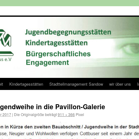
it
Kindertagesstätten
Stadtteilmanagement Sandow
wir über uns
endweihe in die Pavillon-Galerie
er 2017
|
Die Originalgröße beträgt
911 × 366
Pixel