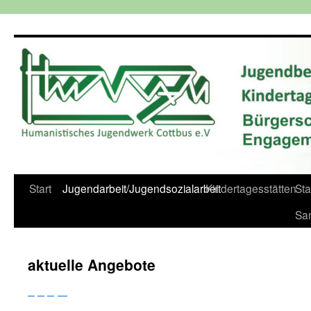
Zum
Inhalt
springen
Start
Jugendarbeit/Jugendsozialarbeit
Kindertagesstätten
St
Sa
aktuelle Angebote