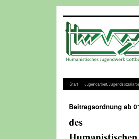
Zum
Inhalt
springen
Start
Jugendarbeit/Jugendsozialarbe
Beitragsordnung ab 0
des
Humanistischen 