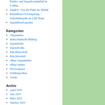
Kinder- und Jugendsozialarbeit in
Cottbus
Sandow: Von der Platte ins Weltall
Kritzelkunst-Versteigerung –
Scheckübergabe an Club Humi
Jugendberufsagentur
Kategorien
Allgemeines
außerschulische Bildung
Jugendclubs
Jugendweihe
Kita Humi Kids
Kita Merzdorf
offene Jugendarbeit
offene Stellen
Pressespiegel
Schillerpavillon
Verein
Archiv
April 2026
Juni 2025
März 2025
Oktober 2024