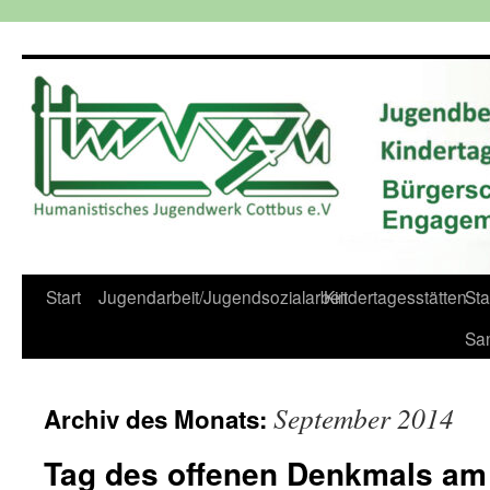
Zum
Inhalt
springen
Start
Jugendarbeit/Jugendsozialarbeit
Kindertagesstätten
St
Sa
September 2014
Archiv des Monats:
Tag des offenen Denkmals am 