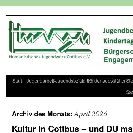
Zum
Inhalt
springen
Start
Jugendarbeit/Jugendsozialarbeit
Kindertagesstätten
St
Sa
April 2026
Archiv des Monats:
Kultur in Cottbus – und DU ma