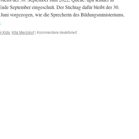
de September eingeschult. Der Stichtag dafür bleibt der 30.
Juni vorgezogen, wie die Sprecherin des Bildungsministeriums,
→
für
i Kids
,
Kita Merzdorf
|
Kommentare deaktiviert
Information
zur
Verlegung
des
Einschulungsstichtages