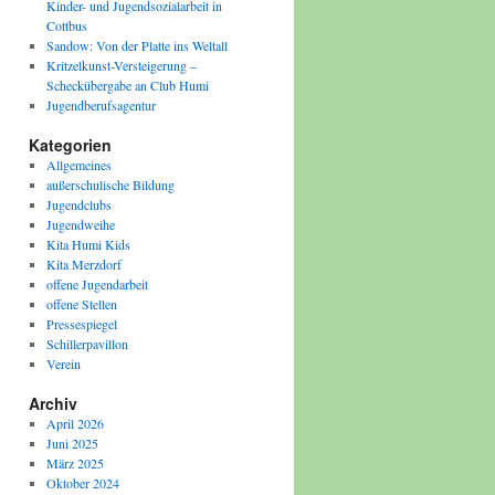
Kinder- und Jugendsozialarbeit in
Cottbus
Sandow: Von der Platte ins Weltall
Kritzelkunst-Versteigerung –
Scheckübergabe an Club Humi
Jugendberufsagentur
Kategorien
Allgemeines
außerschulische Bildung
Jugendclubs
Jugendweihe
Kita Humi Kids
Kita Merzdorf
offene Jugendarbeit
offene Stellen
Pressespiegel
Schillerpavillon
Verein
Archiv
April 2026
Juni 2025
März 2025
Oktober 2024