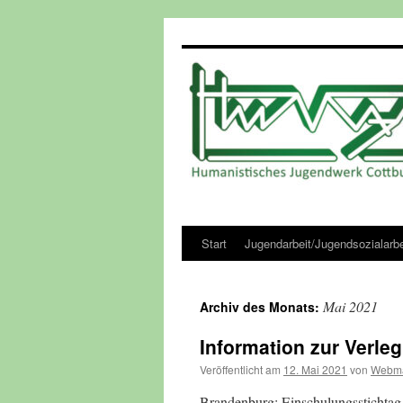
Zum
Inhalt
springen
Start
Jugendarbeit/Jugendsozialarbe
Mai 2021
Archiv des Monats:
Information zur Verle
Veröffentlicht am
12. Mai 2021
von
Webma
Brandenburg: Einschulungsstichtag 