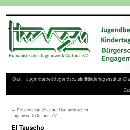
Zum
Inhalt
springen
Start
Jugendarbeit/Jugendsozialarbeit
Kindertagesstätten
St
Sa
←
Präsentation 25 Jahre Humanistisches
Jugendwerk Cottbus e.V.
El Tauscho