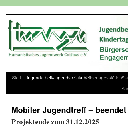
Zum
Inhalt
springen
Start
Jugendarbeit/Jugendsozialarbeit
Kindertagesstätten
St
Sa
Mobiler Jugendtreff – beendet
Projektende zum 31.12.2025