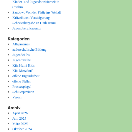
Kinder- und Jugendsozialarbeit in
Cottbus
Sandow: Von der Platte ins Weltall
Kritzelkunst-Versteigerung –
Scheckübergabe an Club Humi
Jugendberufsagentur
Kategorien
Allgemeines
außerschulische Bildung
Jugendclubs
Jugendweihe
Kita Humi Kids
Kita Merzdorf
offene Jugendarbeit
offene Stellen
Pressespiegel
Schillerpavillon
Verein
Archiv
April 2026
Juni 2025
März 2025
Oktober 2024