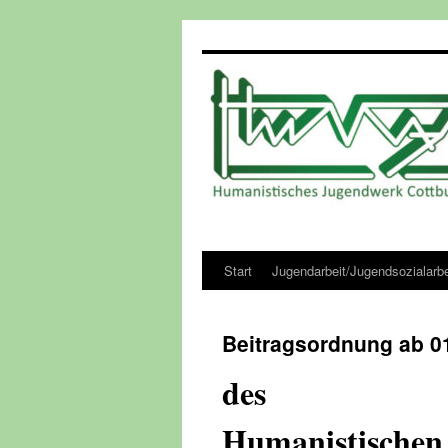
Zum
Inhalt
springen
Start
Jugendarbeit/Jugendsozialarbe
Beitragsordnung ab 0
des
Humanistischen 