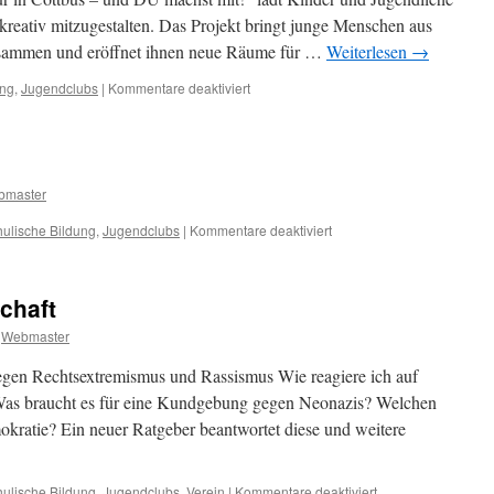
t kreativ mitzugestalten. Das Projekt bringt junge Menschen aus
usammen und eröffnet ihnen neue Räume für …
Weiterlesen
→
für
ung
,
Jugendclubs
|
Kommentare deaktiviert
Kultur
in
Cottbus
–
und
bmaster
DU
machst
für
ulische Bildung
,
Jugendclubs
|
Kommentare deaktiviert
mit!
Jugendberufsagentur
2026
chaft
Webmaster
gen Rechtsextremismus und Rassismus Wie reagiere ich auf
Was braucht es für eine Kundgebung gegen Neonazis? Welchen
okratie? Ein neuer Ratgeber beantwortet diese und weitere
für
ulische Bildung
,
Jugendclubs
,
Verein
|
Kommentare deaktiviert