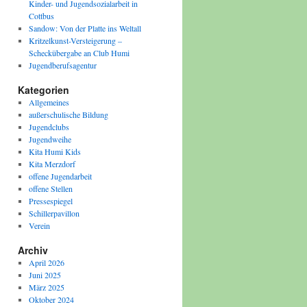
Kinder- und Jugendsozialarbeit in
Cottbus
Sandow: Von der Platte ins Weltall
Kritzelkunst-Versteigerung –
Scheckübergabe an Club Humi
Jugendberufsagentur
Kategorien
Allgemeines
außerschulische Bildung
Jugendclubs
Jugendweihe
Kita Humi Kids
Kita Merzdorf
offene Jugendarbeit
offene Stellen
Pressespiegel
Schillerpavillon
Verein
Archiv
April 2026
Juni 2025
März 2025
Oktober 2024