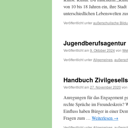
von 10 bis 18 Jahren ein, ihre Stad
unterschiedlichen Lebenswelten z
Veröffentlicht unter
außerschulische Bild
Jugendberufsagentur
Veröffentlicht am
9. Oktober 2024
von
We
Veröffentlicht unter
Allgemeines
,
außersch
Handbuch Zivilgesells
Veröffentlicht am
27. November 2020
von
Anregungen für das Engagement ge
rechte Sprüche im Freundeskreis? 
Einfluss haben Bürger in einer Dem
Fragen zum …
Weiterlesen
→
Veröffentlicht unter
Allgemeines
,
außersch