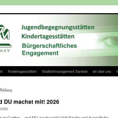
it
Kindertagesstätten
Stadtteilmanagement Sandow
wir über uns
Bildung
nd DU machst mit! 2026
aster
ur in Cottbus – und DU machst mit!“ lädt Kinder und Jugendliche