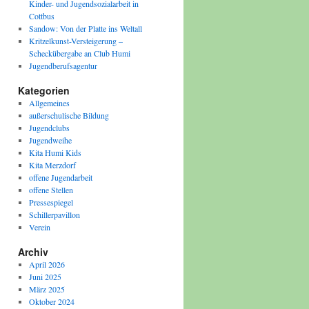
Kinder- und Jugendsozialarbeit in
Cottbus
Sandow: Von der Platte ins Weltall
Kritzelkunst-Versteigerung –
Scheckübergabe an Club Humi
Jugendberufsagentur
Kategorien
Allgemeines
außerschulische Bildung
Jugendclubs
Jugendweihe
Kita Humi Kids
Kita Merzdorf
offene Jugendarbeit
offene Stellen
Pressespiegel
Schillerpavillon
Verein
Archiv
April 2026
Juni 2025
März 2025
Oktober 2024