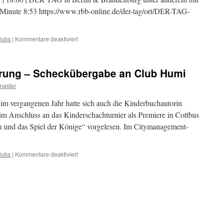
inute 8:53 https://www.rbb-online.de/der-tag/ort/DER-TAG-
für
lubs
|
Kommentare deaktiviert
Sandow:
Von
der
gerung – Scheckübergabe an Club Humi
Platte
ins
aster
Weltall
im vergangenen Jahr hatte sich auch die Kinderbuchautorin
 im Anschluss an das Kinderschachturnier als Premiere in Cottbus
 und das Spiel der Könige“ vorgelesen. Im Citymanagement-
für
lubs
|
Kommentare deaktiviert
Kritzelkunst-
Versteigerung
–
Scheckübergabe
an
Club
Humi