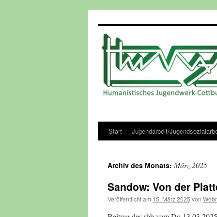
Zum
Inhalt
springen
Start
Jugendarbeit/Jugendsozialarbe
März 2025
Archiv des Monats:
Sandow: Von der Platte
Veröffentlicht am
15. März 2025
von
Webm
Beitrag des rbb vom Do 13.03.2025