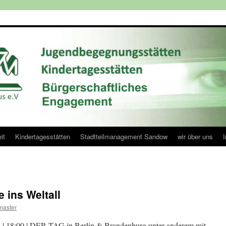
it
Kindertagesstätten
Stadtteilmanagement Sandow
wir über uns
 ins Weltall
aster
 | 18:00 | DER TAG in Berlin & Brandenburg unter anderem mit