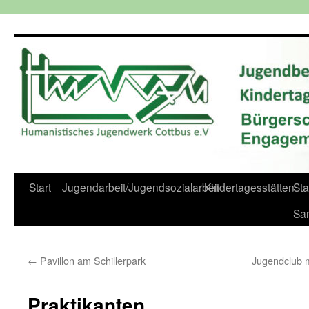
Zum
Inhalt
springen
Start
Jugendarbeit/Jugendsozialarbeit
Kindertagesstätten
St
Sa
←
Pavillon am Schillerpark
Jugendclub 
Praktikanten